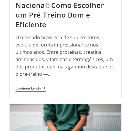
Nacional: Como Escolher
um Pré Treino Bom e
Eficiente
O mercado brasileiro de suplementos
evoluiu de forma impressionante nos
últimos anos. Entre proteínas, creatina,
aminoácidos, vitaminas e termogênicos, um
dos produtos que mais ganhou destaque foi
o pré-treino —…
Melhor
Continue Lendo
Pré-
Treino
Nacional:
Como
Escolher
Um
Pré
Treino
Bom