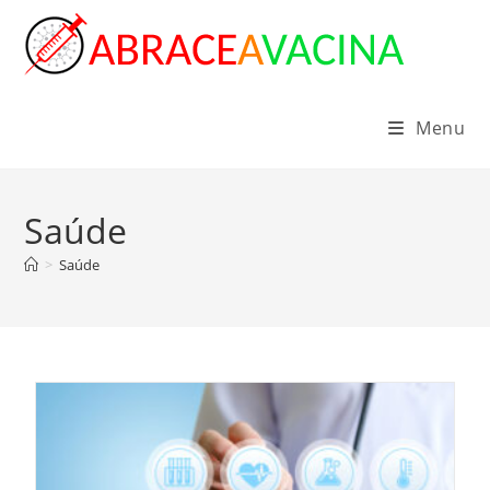
Ir
para
o
conteúdo
Menu
Saúde
>
Saúde