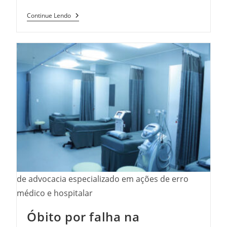
Incontinência
Continue Lendo
Urinária
Após
Cirurgia
De
Próstata:
É
Comum?
de advocacia especializado em ações de erro
médico e hospitalar
Óbito por falha na