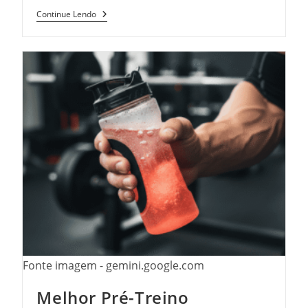
Os
Continue Lendo
Principais
Benefícios
Do
Seguro
De
Vida
Para
Jovens
Adultos
Fonte imagem - gemini.google.com
Melhor Pré-Treino