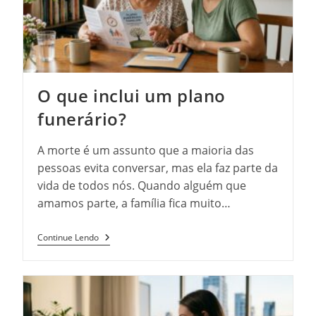
Doenças
Transmitidas
Por
Pragas
O que inclui um plano
funerário?
A morte é um assunto que a maioria das
pessoas evita conversar, mas ela faz parte da
vida de todos nós. Quando alguém que
amamos parte, a família fica muito…
O
Continue Lendo
Que
Inclui
Um
Plano
Funerário?