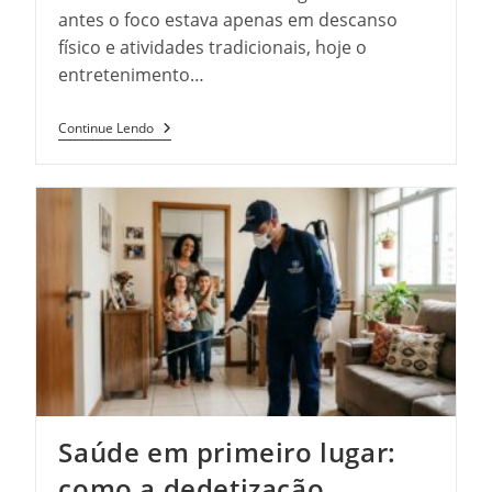
antes o foco estava apenas em descanso
físico e atividades tradicionais, hoje o
entretenimento…
Saúde
Continue Lendo
Mental
No
Mundo
Digital:
Como
O
Equilíbrio
Entre
Lazer
E
Jogos
Online
Pode
Melhorar
Seu
Bem-
Estar
Saúde em primeiro lugar:
como a dedetização