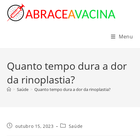
Ir
para
o
conteúdo
Menu
Quanto tempo dura a dor
da rinoplastia?
>
Saúde
>
Quanto tempo dura a dor da rinoplastia?
Post
Categoria
outubro 15, 2023
Saúde
publicado:
do
post: